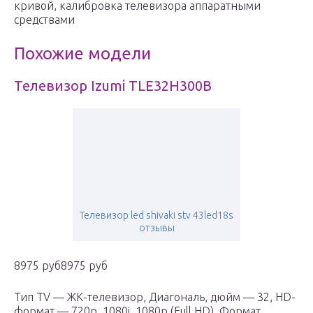
кривой, калибровка телевизора аппаратными
средствами
Похожие модели
Телевизор Izumi TLE32H300B
Телевизор led shivaki stv 43led18s
отзывы
8975 руб8975 руб
Тип TV — ЖК-телевизор, Диагональ, дюйм — 32, HD-
формат — 720p, 1080i, 1080p (Full HD), Формат