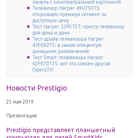
панель с кинотеатральной картинкой
Телевизор Harper 49U750TS:
открываем премиум сегмент за
доступную цену
Тест Harper 32R575T: просто телевизор
для дома и дачи
Тест-драйв телевизора Harper
43F660TS: в самом эпицентре
домашних развлечений
Тест Smart-телевизора Harper
42F670T2S: вот это совсем другая
OperaTV!
Новости Prestigio
25 мая 2019
Презентация
Prestigio представляет планшетный
компьютер для детей SmartKids