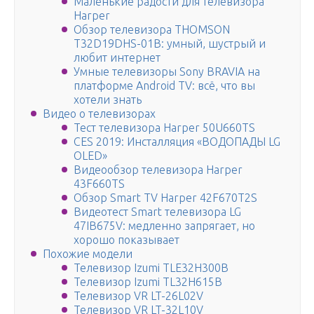
Маленькие радости для телевизора
Harper
Обзор телевизора THOMSON
T32D19DHS-01B: умный, шустрый и
любит интернет
Умные телевизоры Sony BRAVIA на
платформе Android TV: всё, что вы
хотели знать
Видео о телевизорах
Тест телевизора Harper 50U660TS
CES 2019: Инсталляция «ВОДОПАДЫ LG
OLED»
Видеообзор телевизора Harper
43F660TS
Обзор Smart TV Harper 42F670T2S
Видеотест Smart телевизора LG
47IB675V: медленно запрягает, но
хорошо показывает
Похожие модели
Телевизор Izumi TLE32H300B
Телевизор Izumi TL32H615B
Телевизор VR LT-26L02V
Телевизор VR LT-32L10V