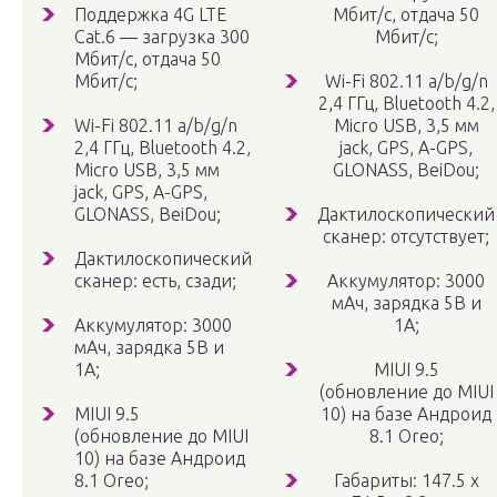
Поддержка 4G LTE
Мбит/с, отдача 50
Cat.6 — загрузка 300
Мбит/с;
Мбит/с, отдача 50
Мбит/с;
Wi-Fi 802.11 a/b/g/n
2,4 ГГц, Bluetooth 4.2,
Wi-Fi 802.11 a/b/g/n
Micro USB, 3,5 мм
2,4 ГГц, Bluetooth 4.2,
jack, GPS, A-GPS,
Micro USB, 3,5 мм
GLONASS, BeiDou;
jack, GPS, A-GPS,
GLONASS, BeiDou;
Дактилоскопический
сканер: отсутствует;
Дактилоскопический
сканер: есть, сзади;
Аккумулятор: 3000
мАч, зарядка 5В и
Аккумулятор: 3000
1А;
мАч, зарядка 5В и
1А;
MIUI 9.5
(обновление до MIUI
MIUI 9.5
10) на базе Андроид
(обновление до MIUI
8.1 Oreo;
10) на базе Андроид
8.1 Oreo;
Габариты: 147.5 х