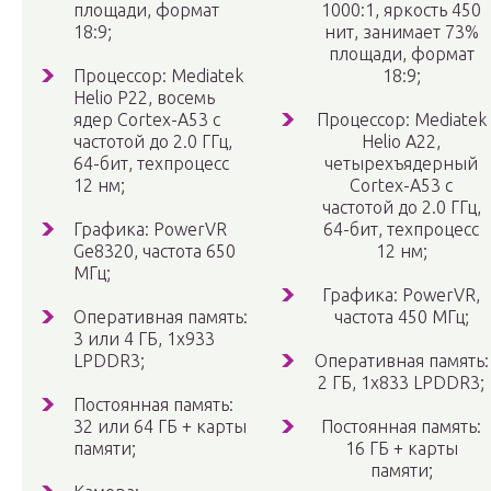
площади, формат
1000:1, яркость 450
18:9;
нит, занимает 73%
площади, формат
Процессор: Mediatek
18:9;
Helio P22, восемь
ядер Cortex-A53 с
Процессор: Mediatek
частотой до 2.0 ГГц,
Helio A22,
64-бит, техпроцесс
четырехъядерный
12 нм;
Cortex-A53 с
частотой до 2.0 ГГц,
Графика: PowerVR
64-бит, техпроцесс
Ge8320, частота 650
12 нм;
МГц;
Графика: PowerVR,
Оперативная память:
частота 450 МГц;
3 или 4 ГБ, 1х933
LPDDR3;
Оперативная память:
2 ГБ, 1х833 LPDDR3;
Постоянная память:
32 или 64 ГБ + карты
Постоянная память:
памяти;
16 ГБ + карты
памяти;