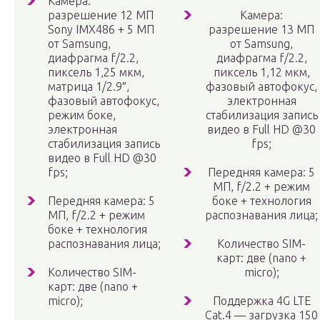
Камера:
разрешение 12 МП
Камера:
Sony IMX486 + 5 МП
разрешение 13 МП
от Samsung,
от Samsung,
диафрагма f/2.2,
диафрагма f/2.2,
пиксель 1,25 мкм,
пиксель 1,12 мкм,
матрица 1/2.9″,
фазовый автофокус,
фазовый автофокус,
электронная
режим боке,
стабилизация запись
электронная
видео в Full HD @30
стабилизация запись
fps;
видео в Full HD @30
fps;
Передняя камера: 5
МП, f/2.2 + режим
Передняя камера: 5
боке + технология
МП, f/2.2 + режим
распознавания лица;
боке + технология
распознавания лица;
Количество SIM-
карт: две (nano +
Количество SIM-
micro);
карт: две (nano +
micro);
Поддержка 4G LTE
Cat.4 — загрузка 150