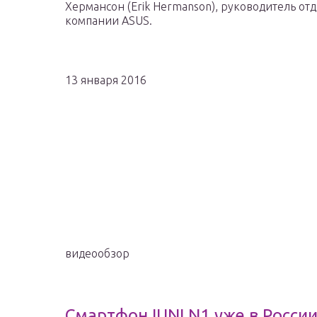
Хермансон (Erik Hermanson), руководитель о
компании ASUS.
13 января 2016
видеообзор
Смартфон IUNI N1 уже в Росси