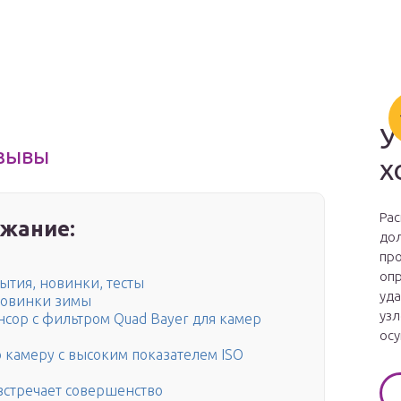
У
тзывы
х
Рас
жание:
дол
про
опр
бытия, новинки, тесты
уда
 новинки зимы
узл
нсор с фильтром Quad Bayer для камер
осу
 камеру с высоким показателем ISO
встречает совершенство