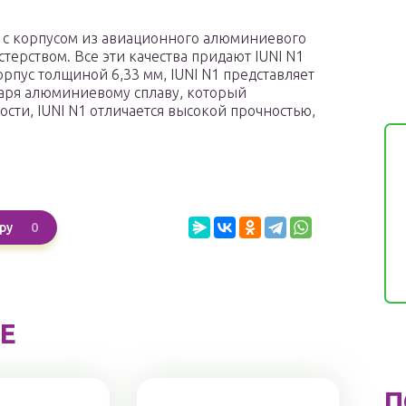
 с корпусом из авиационного алюминиевого
терством. Все эти качества придают IUNI N1
пус толщиной 6,33 мм, IUNI N1 представляет
даря алюминиевому сплаву, который
сти, IUNI N1 отличается высокой прочностью,
0
ру
Е
П