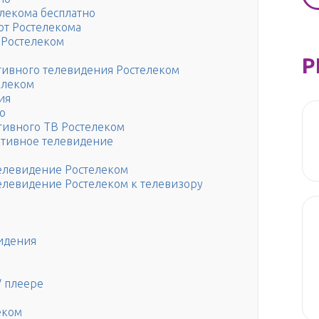
лекома бесплатно
от Ростелекома
 Ростелеком
Р
ивного телевидения Ростелеком
елеком
ия
о
тивного ТВ Ростелеком
ктивное телевидение
елевидение Ростелеком
елевидение Ростелеком к телевизору
видения
V плеере
еком