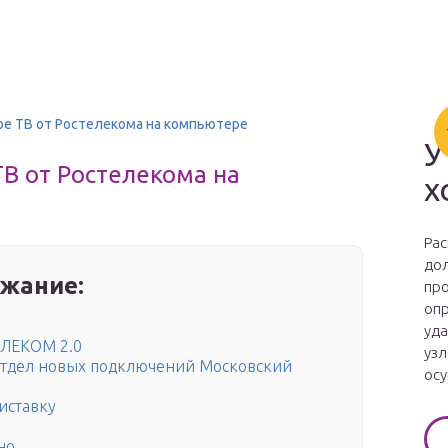
ое ТВ от Ростелекома на компьютере
У
В от Ростелекома на
х
Рас
дол
жание:
про
опр
уда
ЛЕКОМ 2.0
узл
8 отдел новых подключений Московский
осу
иставку
но