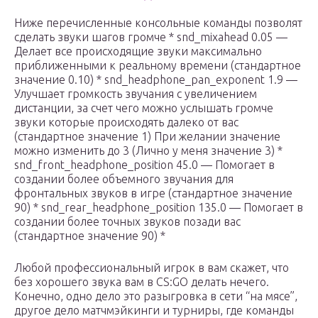
Ниже перечисленные консольные команды позволят
сделать звуки шагов громче * snd_mixahead 0.05 —
Делает все происходящие звуки максимально
приближенными к реальному времени (стандартное
значение 0.10) * snd_headphone_pan_exponent 1.9 —
Улучшает громкость звучания с увеличением
дистанции, за счет чего можно услышать громче
звуки которые происходять далеко от вас
(стандартное значение 1) При желании значение
можно изменить до 3 (Лично у меня значение 3) *
snd_front_headphone_position 45.0 — Помогает в
создании более объемного звучания для
фронтальных звуков в игре (стандартное значение
90) * snd_rear_headphone_position 135.0 — Помогает в
создании более точных звуков позади вас
(стандартное значение 90) *
Любой профессиональный игрок в вам скажет, что
без хорошего звука вам в CS:GO делать нечего.
Конечно, одно дело это разыгровка в сети “на мясе”,
другое дело матчмэйкинги и турниры, где команды