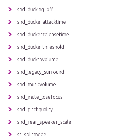
snd_ducking_off
snd_duckerattacktime
snd_duckerreleasetime
snd_duckerthreshold
snd_ducktovolume
snd_legacy_surround
snd_musicvolume
snd_mute_losefocus
snd_pitchquality
snd_rear_speaker_scale
ss_splitmode