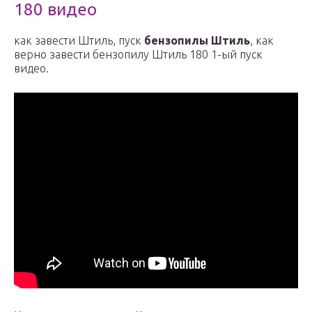
180 видео
как завести Штиль, пуск
бензопилы Штиль
, как
верно завести бензопилу Штиль 180 1-ый пуск
видео.