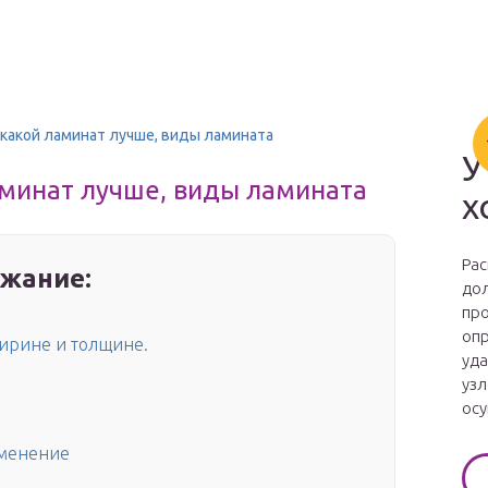
 какой ламинат лучше, виды ламината
У
аминат лучше, виды ламината
х
Рас
жание:
дол
про
опр
ширине и толщине.
уда
узл
осу
именение