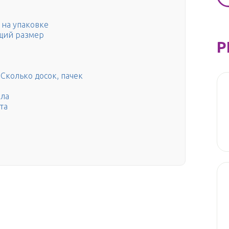
 на упаковке
щий размер
Р
Сколько досок, пачек
ала
та