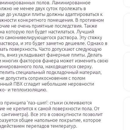
ламинированных полов. Ламинированное
лжно не менее двух суток пролежать в
Еще до укладки плиты должны адаптироваться к
лажности конкретного помещения. В противном
рочие не очень приятные последствия. Также
на которую пол будет настилаться. Лучший
 из самонивелирующегося раствора. Эту стяжку
аствора, и это будет заметно дешевле. Однако в
вать поверхность. Часто допускают следующую
ть, вниз укладывают фанерные плиты. Делать
ием многих факторов фанера может изменить свою
нированного пола, находящегося сверху.
стелить специальный подкладочный материал,
не допустить соприкосновения с полом
ненный ПВХ сгладит небольшие неровности
ко- и теплоизоляцию.
 принципа ‘паз-шип’: стыки склеиваются
 не крепится к самой поверхности пола. От
 сантиметра). Все это в совокупности позволит
разуется общее напольное покрытие, которое
здействием перепадов температур.