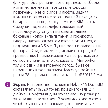
фактуре, быстро начинает стираться. По сборке
никаких претензий, все детали хорошо
подогнаны, нет скрипов и люфта. Задняя
крышка быстро снимается, под ней находится
батарея, слоты под карту памяти и SIM-карты.
Сразу видно, что телефон бюджетный,
поскольку отсутствуют вспомогательные
боковые кнопки типа питания и громкости.
Вверху находится разъём micro-USB и гнездо
под наушники 3.5 мм. Тут встроен и слабоватый
фонарик. Сзади имеется динамик со средней
громкостью. На максимальных настройках его
чёткость значительно ухудшается. Микрофон
только один и в ветреную погоду бывают
нарушения качества звука. Масса устройства
равна 78.4 грамма, а габариты — 116?50?12.9 мм.
Экран.
Разрешение дисплея в Nokia 215 Dual SIM
составляет 240?320 точек, при диагонали 2.4
дюйма. Шрифты видны отчётливо, но размера
экрана явно не хватает. В условиях яркого света
читабельность текста падает, но прочитать его