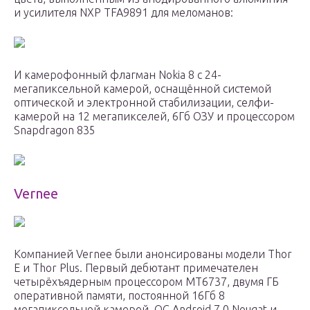
и усилителя NXP TFA9891 для меломанов:
И камерофонный флагман Nokia 8 с 24-
мегапиксельной камерой, оснащённой системой
оптической и электронной стабилизации, селфи-
камерой на 12 мегапикселей, 6Гб ОЗУ и процессором
Snapdragon 835
Vernee
Компанией Vernee были анонсированы модели Thor
E и Thor Plus. Первый дебютант примечателен
четырёхъядерным процессором МТ6737, двумя ГБ
оперативной памяти, постоянной 16Гб 8
мегапиксельной камерой, ОС Android 7.0 Nougat и