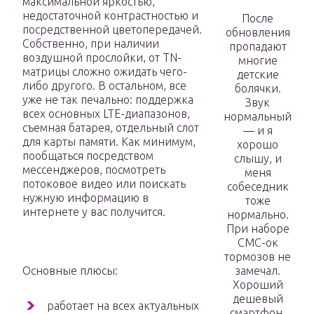
максимальной яркостью,
недостаточной контрастностью и
После
посредственной цветопередачей.
обновления
Собственно, при наличии
пропадают
воздушной прослойки, от TN-
многие
матрицы сложно ожидать чего-
детские
либо другого. В остальном, все
болячки.
уже не так печально: поддержка
Звук
всех основных LTE-диапазонов,
нормальный
съемная батарея, отдельный слот
— и я
для карты памяти. Как минимум,
хорошо
пообщаться посредством
слышу, и
мессенджеров, посмотреть
меня
потоковое видео или поискать
собеседник
нужную информацию в
тоже
интернете у вас получится.
нормально.
При наборе
СМС-ок
тормозов не
Основные плюсы:
замечал.
Хороший
дешевый
работает на всех актуальных
смартфон.