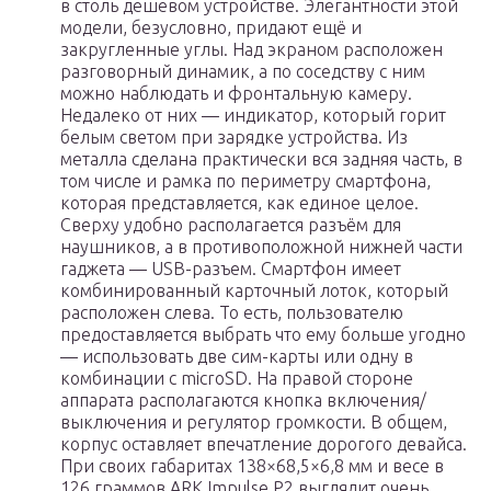
в столь дешевом устройстве. Элегантности этой
модели, безусловно, придают ещё и
закругленные углы. Над экраном расположен
разговорный динамик, а по соседству с ним
можно наблюдать и фронтальную камеру.
Недалеко от них — индикатор, который горит
белым светом при зарядке устройства. Из
металла сделана практически вся задняя часть, в
том числе и рамка по периметру смартфона,
которая представляется, как единое целое.
Сверху удобно располагается разъём для
наушников, а в противоположной нижней части
гаджета — USB-разъем. Смартфон имеет
комбинированный карточный лоток, который
расположен слева. То есть, пользователю
предоставляется выбрать что ему больше угодно
— использовать две сим-карты или одну в
комбинации с microSD. На правой стороне
аппарата располагаются кнопка включения/
выключения и регулятор громкости. В общем,
корпус оставляет впечатление дорогого девайса.
При своих габаритах 138×68,5×6,8 мм и весе в
126 граммов ARK Impulse P2 выглядит очень