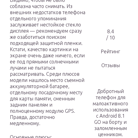
Видимо, чтобы не было
соблазна часто снимать. Из
внешних недостатков телефона
отдельного упоминания
заслуживает нестойкое стекло
дисплея — рекомендуем сразу
8.4
же озаботиться поиском
/ 10
подходящей защитной пленки.
Кстати, качество картинки на
Рейтинг
экране очень даже ничего, если
ее под прямыми солнечными
Отзывы
лучами не пытаться
рассматривать. Среди плюсов
модели нашлось место съемной
аккумуляторной батарее,
Добротный
отдельному посадочному месту
телефон для
для карты памяти, сменным
малоактивного
задним панелям и
использования
полноценному модулю GPS.
с Android 8.1
Правда, достаточно
GO на борту и
медленному.
заломленным
ценником.
Основные плюсы: