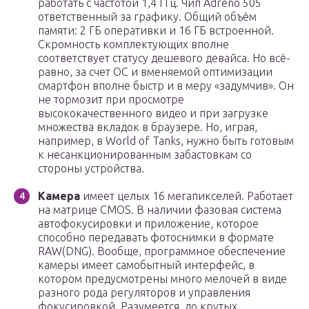
работать с частотой 1,4 ГГц. Чип Adreno 505
ответственный за графику. Общий объём
памяти: 2 ГБ оперативки и 16 ГБ встроенной.
Скромность комплектующих вполне
соответствует статусу дешевого девайса. Но всё-
равно, за счет ОС и вменяемой оптимизации
смартфон вполне быстр и в меру «задумчив». Он
не тормозит при просмотре
высококачественного видео и при загрузке
множества вкладок в браузере. Но, играя,
например, в World of Tanks, нужно быть готовым
к несанкционированным забастовкам со
стороны устройства.
Камера
имеет целых 16 мегапикселей. Работает
на матрице CMOS. В наличии фазовая система
автофокусировки и приложение, которое
способно передавать фотоснимки в формате
RAW(DNG). Вообще, программное обеспечение
камеры имеет самобытный интерфейс, в
котором предусмотрены много мелочей в виде
разного рода регуляторов и управления
фокусировкой. Разумеется, до крутых