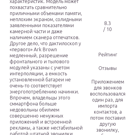
характеристик. Модель может
похвастать сравнительно
приличными объемами памяти,
неплохим экраном, солидными
8.3
заявленными показателями
/ 10
камерной части и даже
наличием сканера отпечатков.
Другое дело, что дактилоскоп у
«первого» Ark Brown
Рейтинг
медленный, разрешение
фронтального и тылового
модулей указаны с учетом
Отзывы
интерполяции, а емкость
установленной батареи не
Приложением
очень-то соответствует
для звонков
энергопотреблению начинки.
воспользовался
Впрочем, владельцы этого
один раз, для
сммартфона больше
импорта
недовольны обилием
контактов, а
совершенно ненужных
потом поставил
приложений и встроенной
другую
рекламы, а также нестабильной
звонилку,
работой штатной звонилки.