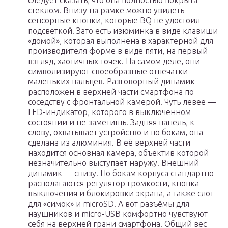
следует сказать, что она полностью покрыта
стеклом. Внизу на рамке можно увидеть
сенсорные кнопки, которые BQ не удостоил
подсветкой. Зато есть изюминка в виде клавиши
«домой», которая выполнена в характерной для
производителя форме в виде пяти, на первый
взгляд, хаотичных точек. На самом деле, они
символизируют своеобразные отпечатки
маленьких пальцев. Разговорный динамик
расположен в верхней части смартфона по
соседству с фронтальной камерой. Чуть левее —
LED-индикатор, которого в выключенном
состоянии и не заметишь. Задняя панель, к
слову, охватывает устройство и по бокам, она
сделана из алюминия. В её верхней части
находится основная камера, объектив которой
незначительно выступает наружу. Внешний
динамик — снизу. По бокам корпуса стандартно
располагаются регулятор громкости, кнопка
выключения и блокировки экрана, а также слот
для «симок» и microSD. А вот разъёмы для
наушников и micro-USB комфортно чувствуют
себя на верхней грани смартфона. Общий вес