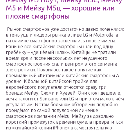
М5 и Мейзу М5ц — хорошие или
плохие смартфоны
Рынок смартфонов уже достаточно давно поменялся:
в тень ушли лидеры рынка в лице LG и Motorolla, а
на олимпе смартфонов засветились новые имена.
Раньше все китайские смартфоны шли под одну
гребёнку – «дешёвый шлак». Китайцы не тратили
время зря и после нескольких лет неудачного
смартфоностроения стали центром этого сегмента
электроники. Появилось такое понятие как
премиальный «Китай» или китайские смартфоны А-
уровня. К большой китайской тройке для
европейского покупателя относятся сразу три
бренда: Мейзу, Сяоми и Хуaвей. Они стоят дешевле,
чем аналоги от Samsung или LG и при этом мало в чём
уступают им. В этом большом обзоре мы подробно
пройдёмся по самой популярной линейке
смартфонов компании Meizu. Мейзу за довольно
короткий промежуток времени сумела превратиться
из «китайской копии iPhone» в самостоятельную