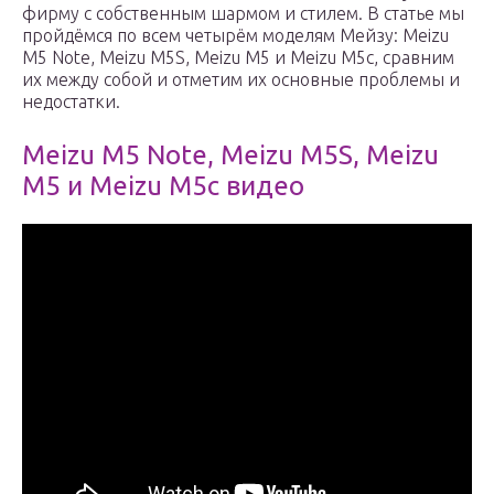
фирму с собственным шармом и стилем. В статье мы
пройдёмся по всем четырём моделям Мейзу: Meizu
M5 Note, Meizu M5S, Meizu M5 и Meizu M5c, сравним
их между собой и отметим их основные проблемы и
недостатки.
Meizu M5 Note, Meizu M5S, Meizu
M5 и Meizu M5c видео