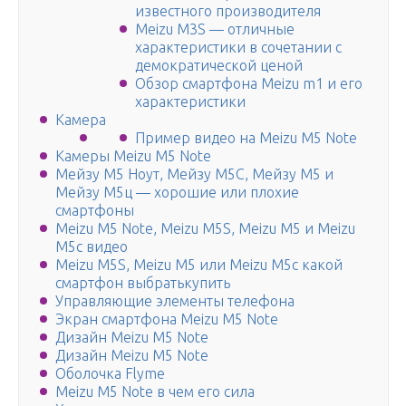
известного производителя
Meizu M3S — отличные
характеристики в сочетании с
демократической ценой
Обзор смартфона Meizu m1 и его
характеристики
Камера
Пример видео на Meizu M5 Note
Камеры Meizu M5 Note
Мейзу М5 Ноут, Мейзу М5С, Мейзу М5 и
Мейзу М5ц — хорошие или плохие
смартфоны
Meizu M5 Note, Meizu M5S, Meizu M5 и Meizu
M5c видео
Meizu M5S, Meizu M5 или Meizu M5c какой
смартфон выбратькупить
Управляющие элементы телефона
Экран смартфона Meizu M5 Note
Дизайн Meizu M5 Note
Дизайн Meizu M5 Note
Оболочка Flyme
Meizu M5 Note в чем его сила