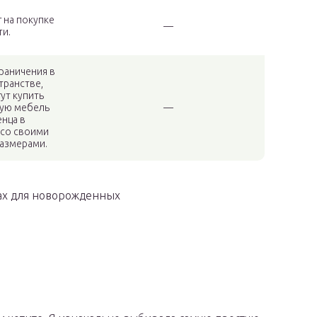
 на покупке
—
ти.
раничения в
транстве,
ут купить
ую мебель
—
енца в
 со своими
размерами.
ах для новорожденных