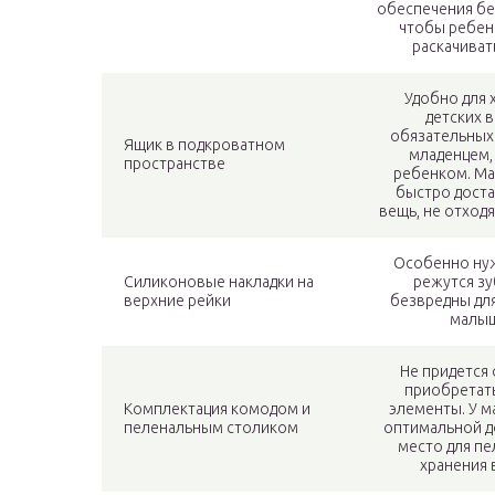
обеспечения бе
чтобы ребен
раскачиват
Удобно для 
детских 
обязательных 
Ящик в подкроватном
младенцем,
пространстве
ребенком. М
быстро дост
вещь, не отход
Особенно нуж
Силиконовые накладки на
режутся зу
верхние рейки
безвредны дл
малыш
Не придется
приобретат
Комплектация комодом и
элементы. У м
пеленальным столиком
оптимальной д
место для пе
хранения 