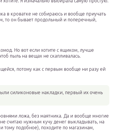
и хотите. Я изначально выбирала самую простую.
енка в кроватке не собираюсь и вообще приучать
ом, то он бывает продольный и поперечный,
комод. Но вот если хотите с ящиком, лучше
чтоб пыль на вещах не скапливалась.
ющейся, потому как с первым вообще ни разу ей
 были силиконовые накладки, первый их очень
ровнями ложа, без маятника. Да и вообще многие
у не считаю нужным кучу денег выкладывать, на
 и тому подобное), походите по магазинам,