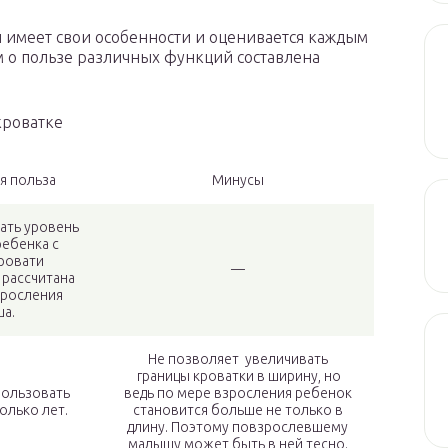
и имеет свои особенности и оценивается каждым
м о пользе различных функций составлена
кроватке
я польза
Минусы
ать уровень
ебенка с
ровати
—
 рассчитана
зросления
а.
Не позволяет увеличивать
границы кроватки в ширину, но
пользовать
ведь по мере взросления ребенок
олько лет.
становится больше не только в
длину. Поэтому повзрослевшему
малышу может быть в ней тесно.