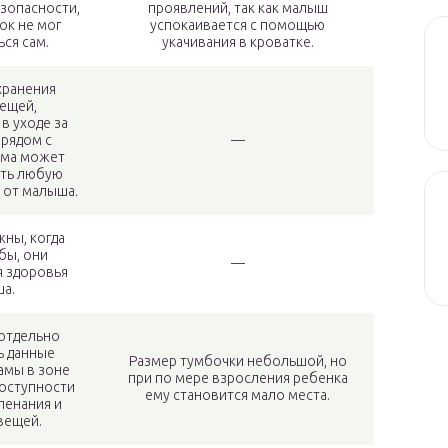
зопасности,
проявлений, так как малыш
ок не мог
успокаивается с помощью
ься сам.
укачивания в кроватке.
хранения
вещей,
в уходе за
 рядом с
—
ама может
ать любую
я от малыша.
ны, когда
бы, они
—
я здоровья
а.
 отдельно
ь данные
Размер тумбочки небольшой, но
амы в зоне
при по мере взросления ребенка
оступности
ему становится мало места.
ленания и
вещей.