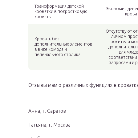
Трансформация детской
Экономия денег
кроватки в подростковую
крова
кровать
Отсутствуют ог
личном прос
Кровать без
родители мог
дополнительных элементов
дополнительн
в виде комода и
для млад
пеленального столика
соответствии
запросами и 
Отзывы мам о различных функциях в кроватк
Анна, г. Саратов
Татьяна, г. Москва