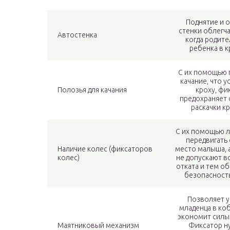
Поднятие и 
стенки облегч
Автостенка
когда родите
ребенка в к
С их помощью 
качание, что 
Полозья для качания
кроху, фи
предохраняет 
раскачки к
С их помощью 
передвигать
Наличие колес (фиксаторов
место малыша, 
колес)
не допускают 
отката и тем о
безопасност
Позволяет у
младенца в ко
экономит силы
Маятниковый механизм
Фиксатор н