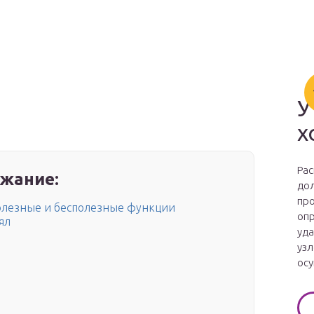
У
х
Рас
жание:
дол
про
олезные и бесполезные функции
опр
ял
уда
узл
осу