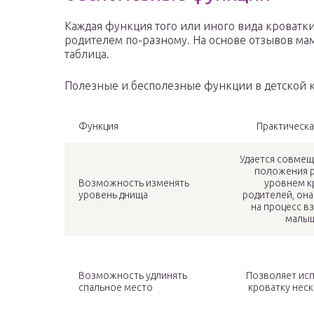
Каждая функция того или иного вида кроватк
родителем по-разному. На основе отзывов ма
таблица.
Полезные и бесполезные функции в детской 
Функция
Практическа
Удается совмещ
положения р
Возможность изменять
уровнем к
уровень днища
родителей, она
на процесс в
малыш
Возможность удлинять
Позволяет ис
спальное место
кроватку неск