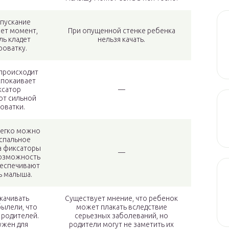
опускание
ает момент,
При опущенной стенке ребенка
ль кладет
нельзя качать.
роватку.
происходит
успокаивает
ксатор
—
от сильной
роватки.
легко можно
 спальное
а фиксаторы
—
возможность
беспечивают
ь малыша.
качивать
Существует мнение, что ребенок
былели, что
может плакать вследствие
 родителей.
серьезных заболеваний, но
ужен для
родители могут не заметить их