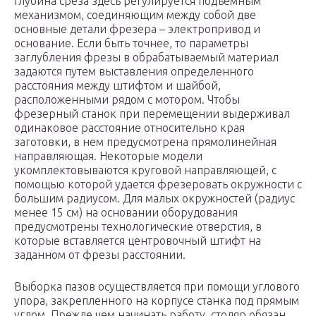
Глубина среза здесь регулируется подъемным
механизмом, соединяющим между собой две
основные детали фрезера – электропривод и
основание. Если быть точнее, то параметры
заглубления фрезы в обрабатываемый материал
задаются путем выставления определенного
расстояния между штифтом и шайбой,
расположенными рядом с мотором. Чтобы
фрезерный станок при перемещении выдерживал
одинаковое расстояние относительно края
заготовки, в нем предусмотрена прямолинейная
направляющая. Некоторые модели
укомплектовываются круговой направляющей, с
помощью которой удается фрезеровать окружности с
большим радиусом. Для малых окружностей (радиус
менее 15 см) на основании оборудования
предусмотрены технологические отверстия, в
которые вставляется центровочный штифт на
заданном от фрезы расстоянии.
Выборка пазов осуществляется при помощи углового
упора, закрепленного на корпусе станка под прямым
углом. Прежде чем начинать работу, столяр обязан