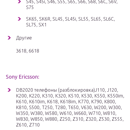
S45, S45i, S46, S55, S65, S66, S68, S6C, S6V,
S75
SK65, SK6R, SL45, SL45i, SL55, SL65, SL6C,
SL75, SX1
Другие
3618, 6618
Sony Ericsson:
DB2020 телефоны (разблокировка)J110, J120,
K200, K220, K310, K320, K510, K530, K550, K550im,
K610, K610im, K618, K618im, K770, K790, K800,
K810, S500, T250, T280, T650, V630, W200, W300,
W350, W380, W580, W610, W660, W710, W810,
W830, W850, W880, Z250, Z310, Z320, Z530, Z555,
Z610, Z710