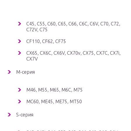
C45, C55, C60, C65, C66, C6C, C6V, C70, C72,
C72V, C75
CF110, CF62, CF75
CX65, CX6C, CX6V, CX70v, CX75, CX7C, CX7i,
CX7V
M-серия
M46, M55, M65, M6C, M75
MC60, ME45, ME75, MT50
S-серия