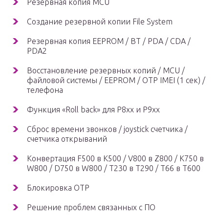
Резервная копия MCU
Создание резервной копии File System
Резервная копия EEPROM / BT / PDA / CDA /
PDA2
Восстановление резервных копий / MCU /
файловой системы / EEPROM / OTP IMEI (1 сек) /
телефона
Функция «Roll back» для P8xx и P9xx
Сброс времени звонков / joystick счетчика /
счетчика открываний
Конвертация F500 в K500 / V800 в Z800 / K750 в
W800 / D750 в W800 / T230 в T290 / T66 в T600
Блокировка OTP
Решение проблем связанных с ПО