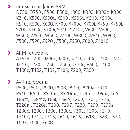
Новые телефоны ARM
D750, D750i, F500, F500i, J300, K300, K300c, K300i,
K310, K500, K500c, K500i, K506c, K508, K508c,
K510, K600, K608, K700, K700c, K700i, K750, K750i,
S700, S700c, S700i, S710, S710a, V600i, V800,
W300, W550, W600, W700, W800, W810, W900,
Z500, Z520, Z520i, Z530, Z550, Z800, Z1010
ARM телефоны
A3618, J200, J200c, J200i, J210, J210c, J210i, J220i,
J220a, J220c, J230i, J230a, J230c, R600, T100,
T100c, T102, T105, T106, Z200, Z300
AVR телефоны
P800, P802, P900, P908, P910, P910a, P910c,
P910i, R520, R520m, R520mc, T39m, T39mc, T65,
T68m, T68mc, T68i, T68ie, T200, T202, T226,
T226m, T226s, T230, T237, T238, T290, T290a,
T290c, T290i, T300, T300c, T302, T306, T310,
T310c, T312, T316, T610, T616, T618, T628, T630,
T637, Z600, Z608