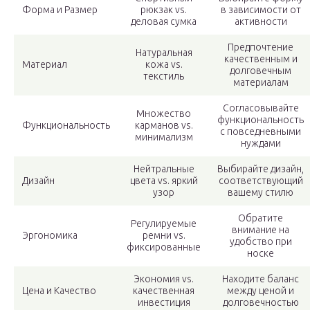
Форма и Размер
рюкзак vs.
в зависимости от
деловая сумка
активности
Предпочтение
Натуральная
качественным и
Материал
кожа vs.
долговечным
текстиль
материалам
Согласовывайте
Множество
функциональность
Функциональность
карманов vs.
с повседневными
минимализм
нуждами
Нейтральные
Выбирайте дизайн,
Дизайн
цвета vs. яркий
соответствующий
узор
вашему стилю
Обратите
Регулируемые
внимание на
Эргономика
ремни vs.
удобство при
фиксированные
носке
Экономия vs.
Находите баланс
Цена и Качество
качественная
между ценой и
инвестиция
долговечностью