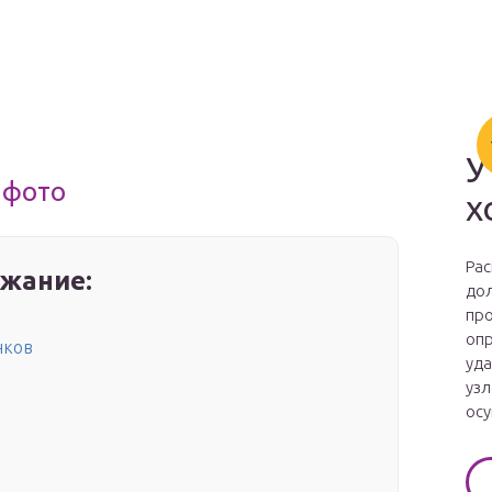
У
 фото
х
Рас
жание:
дол
про
опр
нков
уда
узл
осу