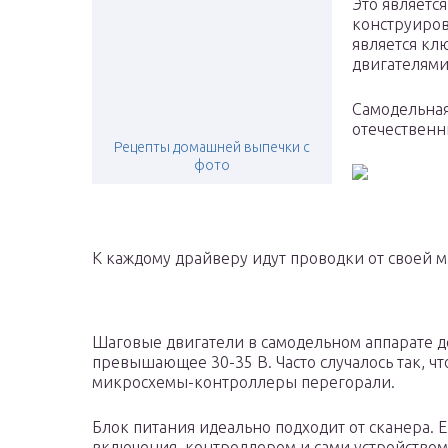
Это являетс
конструиро
является кл
двигателями
Самодельна
отечественн
Рецепты домашней выпечки с
фото
К каждому драйверу идут проводки от своей 
Шаговые двигатели в самодельном аппарате д
превышающее 30-35 В. Часто случалось так, 
микросхемы-контроллеры перегорали.
Блок питания идеально подходит от сканера. 
включения, контроллером и сами устройством 