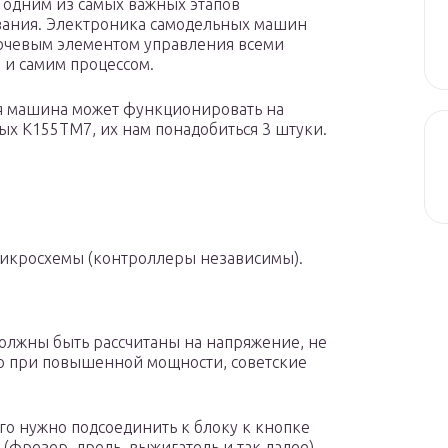
я одним из самых важных этапов
вания. Электроника самодельных машин
ючевым элементом управления всеми
 и самим процессом.
я машина может функционировать на
ых К155ТМ7, их нам понадобиться 3 штуки.
микросхемы (контроллеры независимы).
олжны быть рассчитаны на напряжение, не
что при повышенной мощности, советские
Его нужно подсоединить к блоку к кнопке
(фрезер, дрель, выжигатель и так далее).