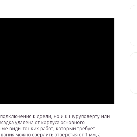
 подключения к дрели, но и к шуруповерту или
асадка удалена от корпуса основного
ные виды тонких работ, который требует
ания можно сверлить отверстия от 1 мм, а