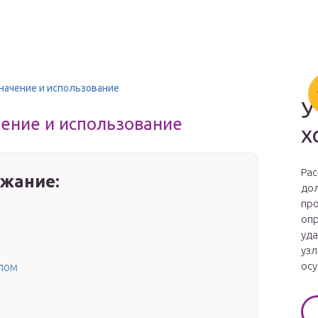
начение и использование
У
чение и использование
х
Рас
жание:
дол
про
опр
уда
узл
осу
лом