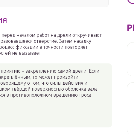
ия
Р
: перед началом работ на дрели откручивают
разовавшееся отверстие. Затем насадку
роцесс фиксации в точности повторяет
остей не вызывает
оприятию – закреплению самой дрели. Если
закреплённым, то может произойти
оворящему о том, что силы действия и
шком твёрдой поверхностью оболочка вала
ться в противоположном вращению троса