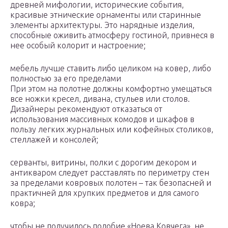
древней мифологии, исторические события,
красивые этнические орнаменты или старинные
элементы архитектуры. Это нарядные изделия,
способные оживить атмосферу гостиной, привнеся в
нее особый колорит и настроение;
мебель лучше ставить либо целиком на ковер, либо
полностью за его пределами
При этом на полотне должны комфортно умещаться
все ножки кресел, дивана, стульев или столов.
Дизайнеры рекомендуют отказаться от
использования массивных комодов и шкафов в
пользу легких журнальных или кофейных столиков,
стеллажей и консолей;
серванты, витрины, полки с дорогим декором и
антикваром следует расставлять по периметру стен
за пределами ковровых полотен – так безопасней и
практичней для хрупких предметов и для самого
ковра;
чтобы не получилось подобие «Ноева Ковчега», не