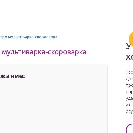
стро мультиварка-скороварка
У
 мультиварка-скороварка
х
Рас
жание:
дол
про
опр
уда
узл
осу