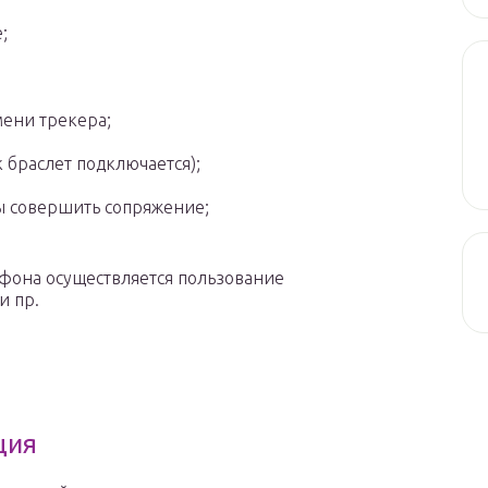
;
мени трекера;
 браслет подключается);
ы совершить сопряжение;
фона осуществляется пользование
и пр.
ция