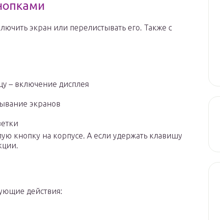
кнопками
ключить экран или перелистывать его. Также с
цу – включение дисплея
тывание экранов
ветки
лую кнопку на корпусе. А если удержать клавишу
кции.
дующие действия: