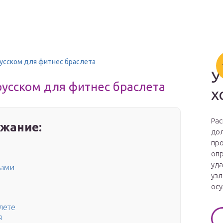
 русском для фитнес браслета
У
 русском для фитнес браслета
х
Рас
жание:
дол
про
опр
уда
ками
узл
осу
лете
я