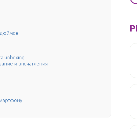
Р
V дюймов
а unboxing
вание и впечатления
смартфону