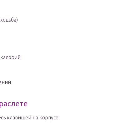
ходьба)
 калорий
ваний
браслете
есь клавишей на корпусе: