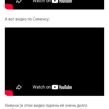
А вот видео по Сименсу:
Нивона (в этом видео парень её очень долго