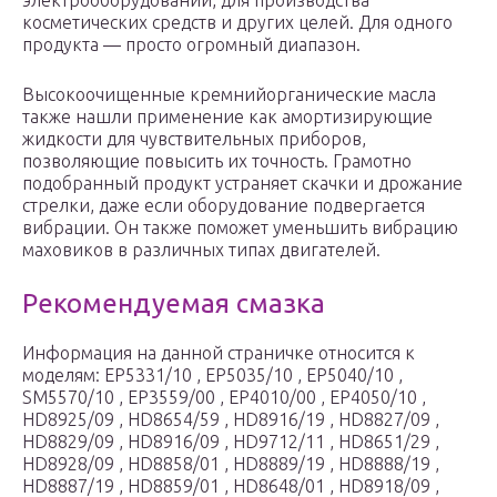
электрооборудовании, для производства
косметических средств и других целей. Для одного
продукта — просто огромный диапазон.
Высокоочищенные кремнийорганические масла
также нашли применение как амортизирующие
жидкости для чувствительных приборов,
позволяющие повысить их точность. Грамотно
подобранный продукт устраняет скачки и дрожание
стрелки, даже если оборудование подвергается
вибрации. Он также поможет уменьшить вибрацию
маховиков в различных типах двигателей.
Рекомендуемая смазка
Информация на данной страничке относится к
моделям: EP5331/10 , EP5035/10 , EP5040/10 ,
SM5570/10 , EP3559/00 , EP4010/00 , EP4050/10 ,
HD8925/09 , HD8654/59 , HD8916/19 , HD8827/09 ,
HD8829/09 , HD8916/09 , HD9712/11 , HD8651/29 ,
HD8928/09 , HD8858/01 , HD8889/19 , HD8888/19 ,
HD8887/19 , HD8859/01 , HD8648/01 , HD8918/09 ,