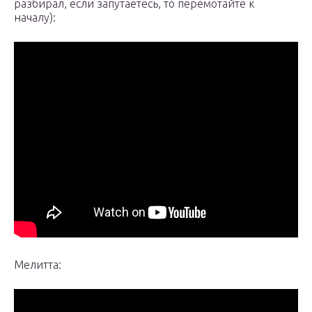
разбирал, если запутаетесь, то перемотайте к
началу):
Мелитта: