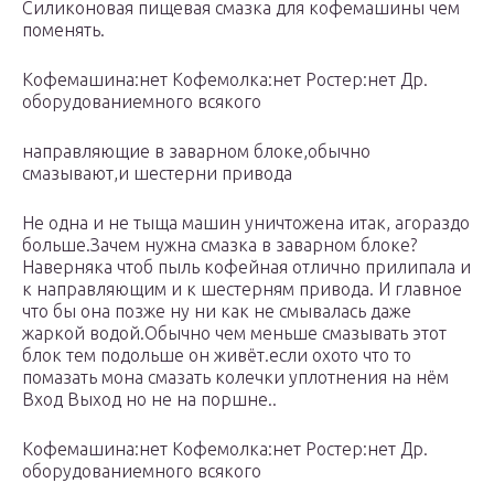
Силиконовая пищевая смазка для кофемашины чем
поменять.
Кофемашина:нет Кофемолка:нет Ростер:нет Др.
оборудованиемного всякого
направляющие в заварном блоке,обычно
смазывают,и шестерни привода
Не одна и не тыща машин уничтожена итак, агораздо
больше.Зачем нужна смазка в заварном блоке?
Наверняка чтоб пыль кофейная отлично прилипала и
к направляющим и к шестерням привода. И главное
что бы она позже ну ни как не смывалась даже
жаркой водой.Обычно чем меньше смазывать этот
блок тем подольше он живёт.если охото что то
помазать мона смазать колечки уплотнения на нём
Вход Выход но не на поршне..
Кофемашина:нет Кофемолка:нет Ростер:нет Др.
оборудованиемного всякого