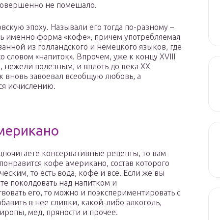
совершенно не помешало.
вскую эпоху. Называли его тогда по-разному –
сь именно форма «кофе», причем употребляемая
ванной из голландского и немецкого языков, где
со словом «напиток». Впрочем, уже к концу XVIII
 нежели полезным, и вплоть до века ХХ
ок вновь завоевал всеобщую любовь, а
ся исчислению.
мерикано
дпочитаете консервативные рецепты, то вам
понравится кофе американо, состав которого
ческим, то есть вода, кофе и все. Если же вы
те поколдовать над напитком и
вовать его, то можно и поэкспериментировать с
обавить в нее сливки, какой-либо алкоголь,
иропы, мед, пряности и прочее.