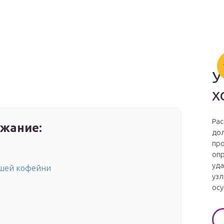
У
х
Рас
жание:
дол
про
опр
уда
чшей кофейни
узл
осу