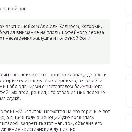
ку нашей эры
вязывают с шейхом Абд-аль-Кадиром, который,
 обратил внимание на плоды кофейного дерева
о от несварения желудка и головной боли
рый пас своих коз на горных склонах, где росли
 которые ели плоды этих деревьев, выглядели
оими наблюдениями с настоятелем ближайшего
офейных ягод, решил, что отвар из них полезно
мя служб.
кофейный напиток, несмотря на его горечь. А вот
ке, а в 1646 году в Венеции уже появилась
ыталось запретить этот напиток, объявив его
луждение христианские души», но