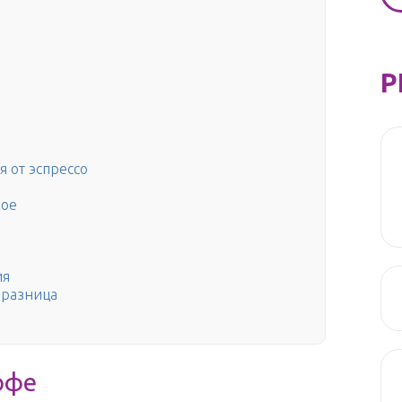
Р
я от эспрессо
кое
ия
 разница
офе